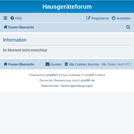
Hausgeräteforum
FAQ
Registrieren
Anmelden
S
Foren-Übersicht
u
Information
c
h
Im Moment nicht erreichbar
e
Foren-Übersicht
Kontakt
Alle Cookies löschen
Alle Zeiten sind
UTC
Powered by
phpBB
® Forum Software © phpBB Limited
Deutsche Übersetzung durch
phpBB.de
Datenschutz
|
Nutzungsbedingungen