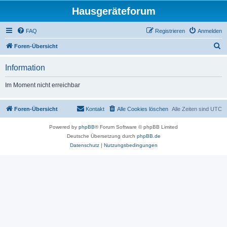
Hausgeräteforum
FAQ
Registrieren
Anmelden
S
Foren-Übersicht
u
Information
c
h
Im Moment nicht erreichbar
e
Foren-Übersicht
Kontakt
Alle Cookies löschen
Alle Zeiten sind
UTC
Powered by
phpBB
® Forum Software © phpBB Limited
Deutsche Übersetzung durch
phpBB.de
Datenschutz
|
Nutzungsbedingungen