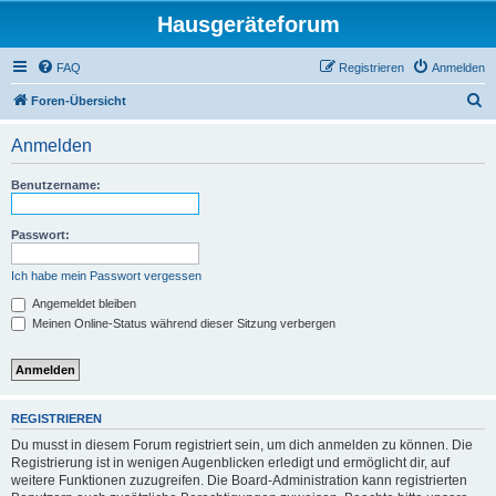
Hausgeräteforum
FAQ
Registrieren
Anmelden
S
Foren-Übersicht
u
Anmelden
c
h
Benutzername:
e
Passwort:
Ich habe mein Passwort vergessen
Angemeldet bleiben
Meinen Online-Status während dieser Sitzung verbergen
REGISTRIEREN
Du musst in diesem Forum registriert sein, um dich anmelden zu können. Die
Registrierung ist in wenigen Augenblicken erledigt und ermöglicht dir, auf
weitere Funktionen zuzugreifen. Die Board-Administration kann registrierten