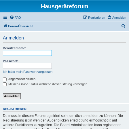
Hausgeräteforum
FAQ
Registrieren
Anmelden
S
Foren-Übersicht
u
Anmelden
c
h
Benutzername:
e
Passwort:
Ich habe mein Passwort vergessen
Angemeldet bleiben
Meinen Online-Status während dieser Sitzung verbergen
REGISTRIEREN
Du musst in diesem Forum registriert sein, um dich anmelden zu können. Die
Registrierung ist in wenigen Augenblicken erledigt und ermöglicht dir, auf
weitere Funktionen zuzugreifen. Die Board-Administration kann registrierten