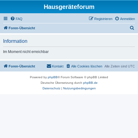
Hausgeräteforum
FAQ
Registrieren
Anmelden
S
Foren-Übersicht
u
Information
c
h
Im Moment nicht erreichbar
e
Foren-Übersicht
Kontakt
Alle Cookies löschen
Alle Zeiten sind
UTC
Powered by
phpBB
® Forum Software © phpBB Limited
Deutsche Übersetzung durch
phpBB.de
Datenschutz
|
Nutzungsbedingungen