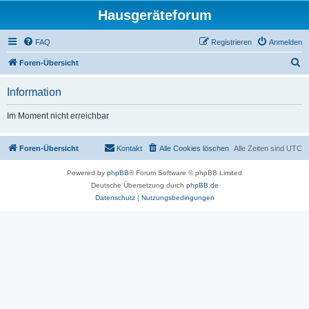
Hausgeräteforum
FAQ
Registrieren
Anmelden
S
Foren-Übersicht
u
Information
c
h
Im Moment nicht erreichbar
e
Foren-Übersicht
Kontakt
Alle Cookies löschen
Alle Zeiten sind
UTC
Powered by
phpBB
® Forum Software © phpBB Limited
Deutsche Übersetzung durch
phpBB.de
Datenschutz
|
Nutzungsbedingungen