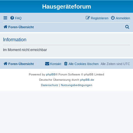
Hausgeräteforum
FAQ
Registrieren
Anmelden
S
Foren-Übersicht
u
Information
c
h
Im Moment nicht erreichbar
e
Foren-Übersicht
Kontakt
Alle Cookies löschen
Alle Zeiten sind
UTC
Powered by
phpBB
® Forum Software © phpBB Limited
Deutsche Übersetzung durch
phpBB.de
Datenschutz
|
Nutzungsbedingungen